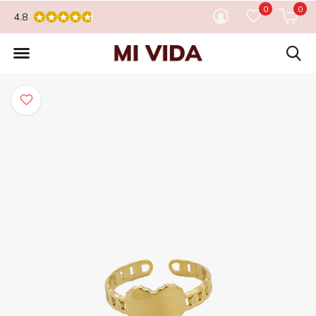
0
0
4.8