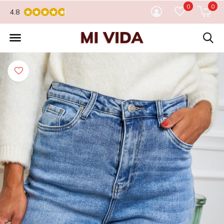
0
0
4.8