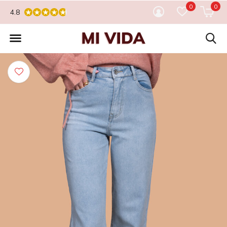
0
0
4.8