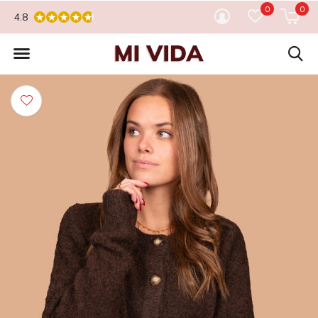
0
0
4.8