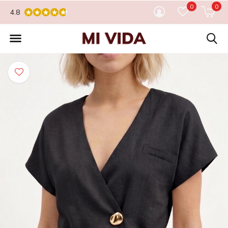
0
0
4.8