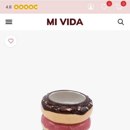
0
0
4.8