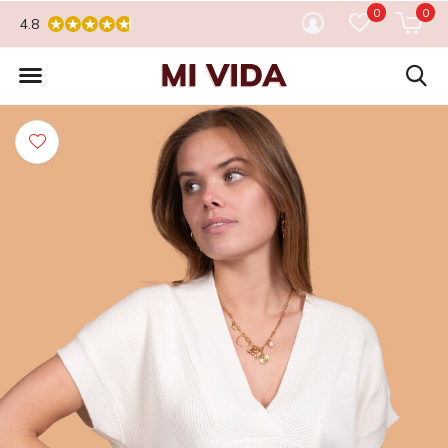
0
0
4.8