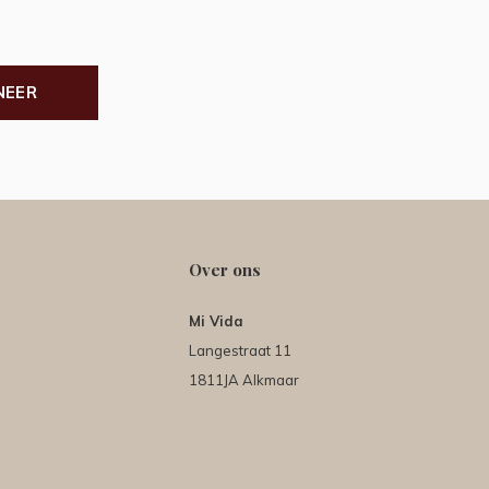
NEER
Over ons
Mi Vida
Langestraat 11
1811JA Alkmaar