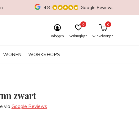
en
4.8
Google Reviews
0
0
inloggen
verlanglijst
winkelwagen
WONEN
WORKSHOPS
ynn zwart
re via
Google Reviews