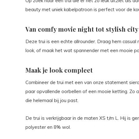
Op zoek naar een trui die er net zo leuk uitziet als d
beauty met uniek kabelpatroon is perfect voor de k
Van comfy movie night tot stylish city
Deze trui is een echte allrounder. Draag hem casual
look, of maak het wat spannender met een mooie pan
Maak je look compleet
Combineer de trui met een van onze statement sier
paar opvallende oorbellen of een mooie ketting. Zo c
die helemaal bij jou past.
De trui is verkrijgbaar in de maten XS t/m L. Hij is
polyester en 8% wol.