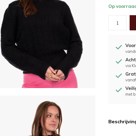
Op voorraa
Voor
vand
Acht
via K
Grat
vanaf
Veil
met b
Beschrijvin