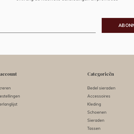
ABON
 account
Categorieën
treren
Bedel sieraden
estellingen
Accessoires
erlanglijst
Kleding
Schoenen
Sieraden
Tassen