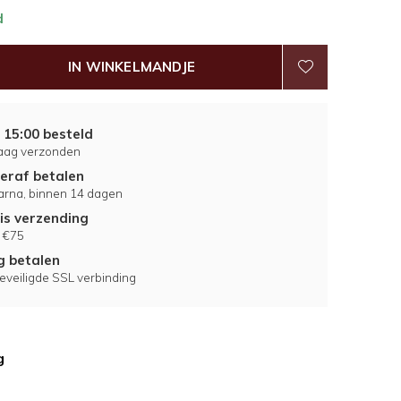
d
IN WINKELMANDJE
 15:00 besteld
aag verzonden
eraf betalen
larna, binnen 14 dagen
is verzending
 €75
ig betalen
eveiligde SSL verbinding
g