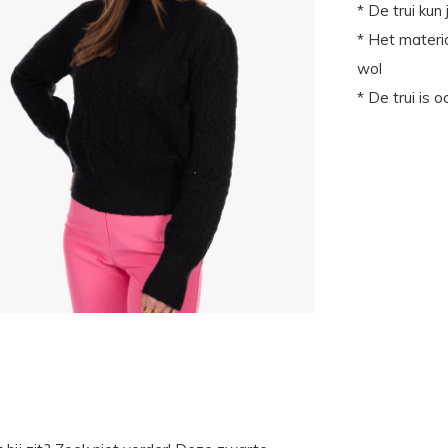
* De trui ku
* Het materi
wol
* De trui is 