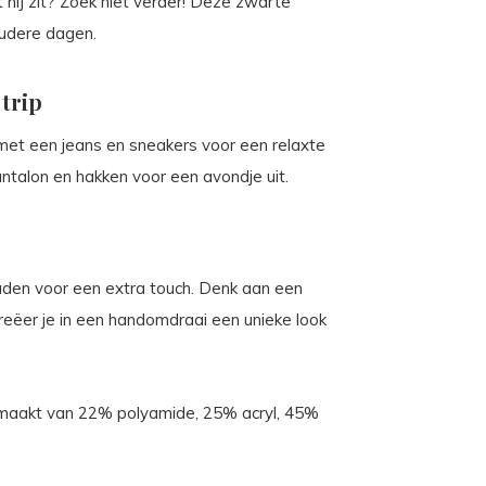
at hij zit? Zoek niet verder! Deze zwarte
oudere dagen.
 trip
 met een jeans en sneakers voor een relaxte
talon en hakken voor een avondje uit.
aden voor een extra touch. Denk aan een
reëer je in een handomdraai een unieke look
 gemaakt van 22% polyamide, 25% acryl, 45%