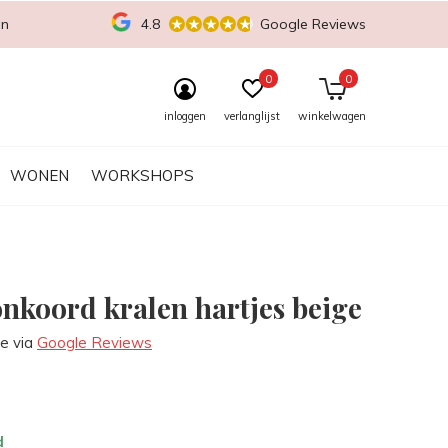
en
4.8
Google Reviews
0
0
inloggen
verlanglijst
winkelwagen
WONEN
WORKSHOPS
onkoord kralen hartjes beige
re via
Google Reviews
d