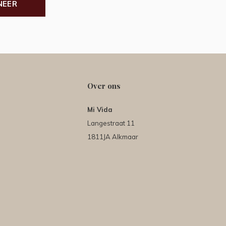
NEER
Over ons
Mi Vida
Langestraat 11
1811JA Alkmaar