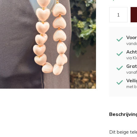
Voor
vand
Acht
via K
Grat
vanaf
Veil
met b
Beschrijvin
Dit beige tel