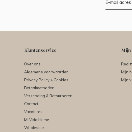
Klantenservice
Mijn
Over ons
Regis
Algemene voorwaarden
Mijn b
Privacy Policy + Cookies
Mijn v
Betaalmethoden
Verzending & Retourneren
Contact
Vacatures
Mi Vida Home
Wholesale