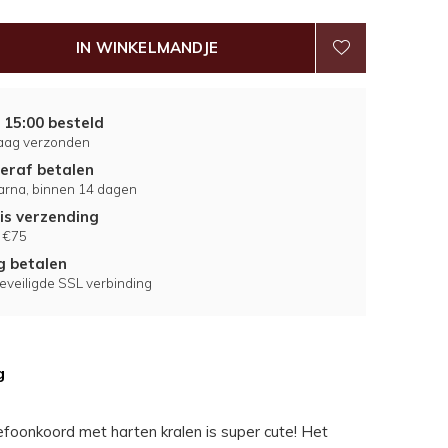
IN WINKELMANDJE
 15:00 besteld
aag verzonden
eraf betalen
larna, binnen 14 dagen
is verzending
 €75
ig betalen
eveiligde SSL verbinding
g
efoonkoord met harten kralen is super cute! Het