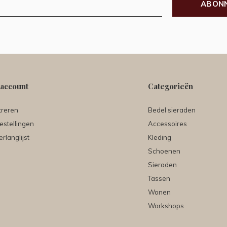
ABON
 account
Categorieën
treren
Bedel sieraden
estellingen
Accessoires
erlanglijst
Kleding
Schoenen
Sieraden
Tassen
Wonen
Workshops