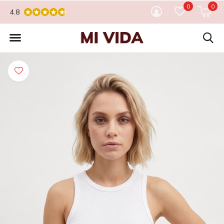
0
0
4.8