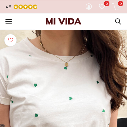
0
0
4.8