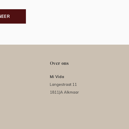
NEER
Over ons
Mi Vida
Langestraat 11
1811JA Alkmaar