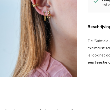
met b
Beschrijvin
De 'Subtiele 
minimalistis
je look net d
een feestje 