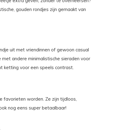
 beetje extra geven, zonder te overheersen?
stische, gouden rondjes zijn gemaakt van
ndje uit met vriendinnen of gewoon casual
e met andere minimalistische sieraden voor
t ketting voor een speels contrast.
favorieten worden. Ze zijn tijdloos,
n ook nog eens super betaalbaar!
a