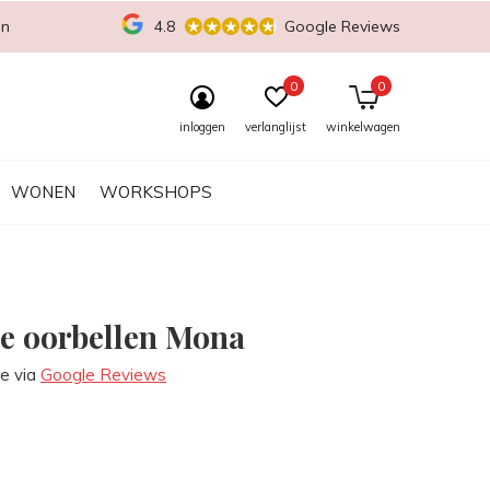
en
4.8
Google Reviews
0
0
inloggen
verlanglijst
winkelwagen
WONEN
WORKSHOPS
le oorbellen Mona
re via
Google Reviews