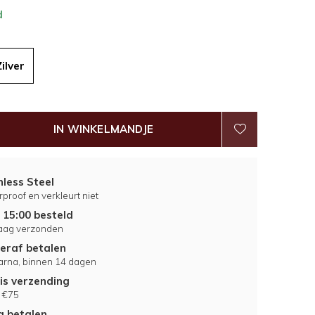
d
Zilver
IN WINKELMANDJE
nless Steel
proof en verkleurt niet
 15:00 besteld
aag verzonden
eraf betalen
larna, binnen 14 dagen
is verzending
 €75
ig betalen