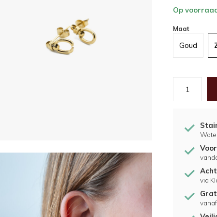
Op voorraa
Maat
Goud
Stai
Water
Voor
vand
Acht
via K
Grat
vanaf
Veil