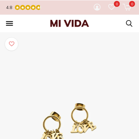
0
0
4.8