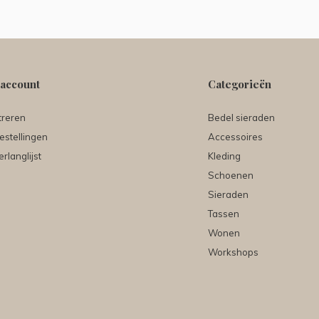
 account
Categorieën
treren
Bedel sieraden
estellingen
Accessoires
erlanglijst
Kleding
Schoenen
Sieraden
Tassen
Wonen
Workshops