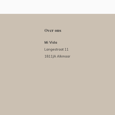
Over ons
Mi Vida
Langestraat 11
1811JA Alkmaar