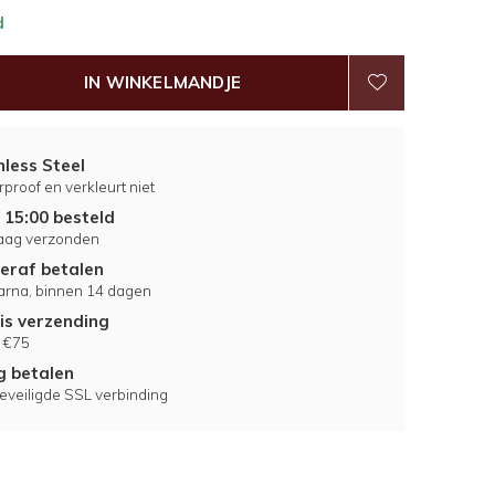
d
IN WINKELMANDJE
nless Steel
proof en verkleurt niet
 15:00 besteld
aag verzonden
eraf betalen
larna, binnen 14 dagen
is verzending
 €75
ig betalen
eveiligde SSL verbinding