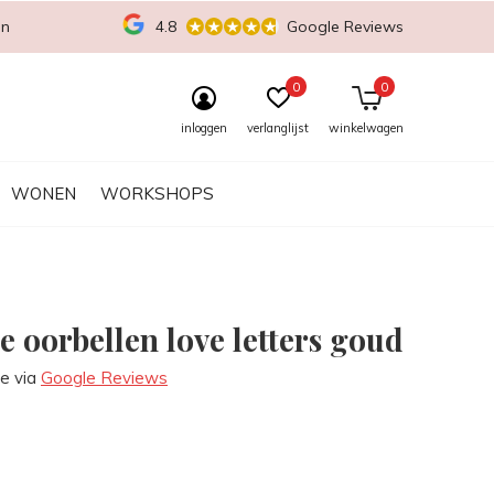
en
4.8
Google Reviews
0
0
inloggen
verlanglijst
winkelwagen
WONEN
WORKSHOPS
e oorbellen love letters goud
re via
Google Reviews