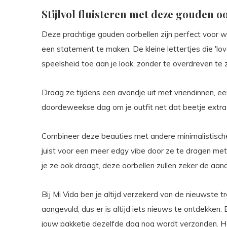
Stijlvol fluisteren met deze gouden o
Deze prachtige gouden oorbellen zijn perfect voor w
een statement te maken. De kleine lettertjes die 'lo
speelsheid toe aan je look, zonder te overdreven te z
Draag ze tijdens een avondje uit met vriendinnen, e
doordeweekse dag om je outfit net dat beetje extra
Combineer deze beauties met andere minimalistische
juist voor een meer edgy vibe door ze te dragen met
je ze ook draagt, deze oorbellen zullen zeker de aan
Bij Mi Vida ben je altijd verzekerd van de nieuwste t
aangevuld, dus er is altijd iets nieuws te ontdekken.
jouw pakketje dezelfde dag nog wordt verzonden. Heb