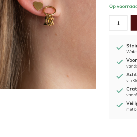
Op voorraa
Stai
Water
Voor
vand
Acht
via K
Grat
vanaf
Veil
met b