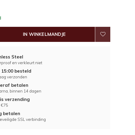
d
IN WINKELMANDJE
nless Steel
proof en verkleurt niet
 15:00 besteld
aag verzonden
eraf betalen
larna, binnen 14 dagen
is verzending
 €75
ig betalen
eveiligde SSL verbinding