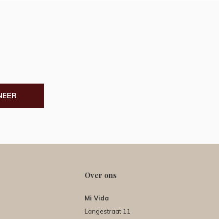
NEER
Over ons
Mi Vida
Langestraat 11