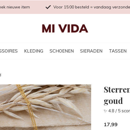
eek nieuwe item
Voor 15:00 besteld = vandaag verzond
SSOIRES
KLEDING
SCHOENEN
SIERADEN
TASSEN
d
Sterre
goud
✨ 4.8 / 5 sco
17,99