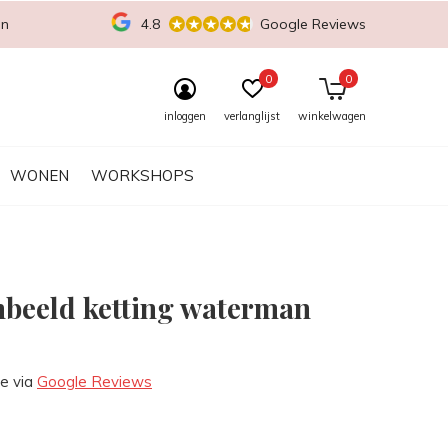
en
4.8
Google Reviews
0
0
inloggen
verlanglijst
winkelwagen
WONEN
WORKSHOPS
nbeeld ketting waterman
re via
Google Reviews