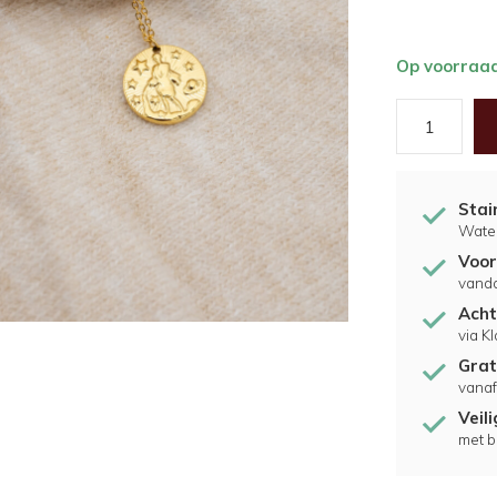
Op voorraa
Stai
Water
Voor
vand
Acht
via K
Grat
vanaf
Veil
met b