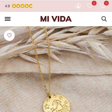
0
0
4.8