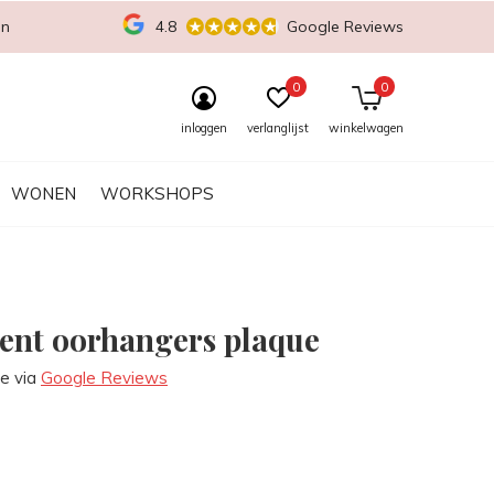
en
4.8
Google Reviews
0
0
inloggen
verlanglijst
winkelwagen
WONEN
WORKSHOPS
ent oorhangers plaque
re via
Google Reviews