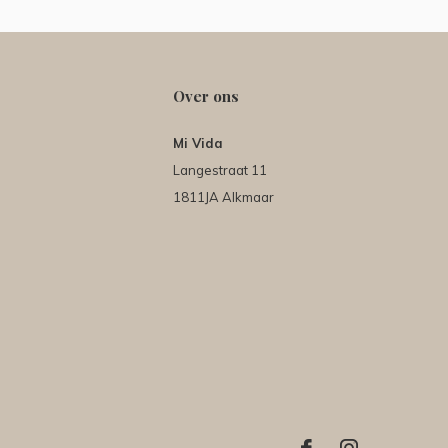
Over ons
Mi Vida
Langestraat 11
1811JA Alkmaar