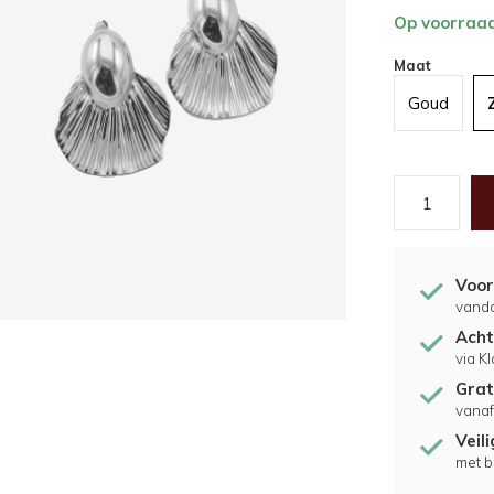
Op voorraa
Maat
Goud
Voor
vand
Acht
via K
Grat
vanaf
Veil
met b