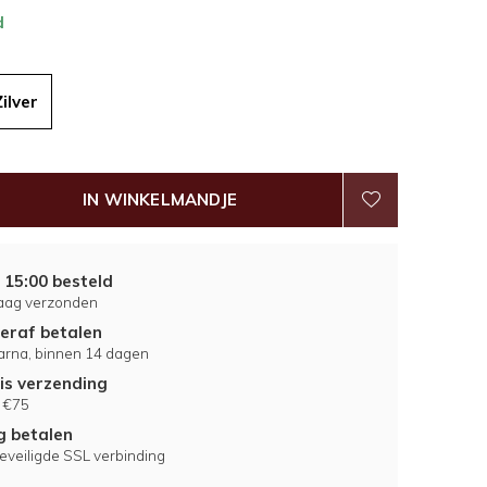
d
Zilver
IN WINKELMANDJE
 15:00 besteld
aag verzonden
eraf betalen
larna, binnen 14 dagen
is verzending
 €75
ig betalen
eveiligde SSL verbinding