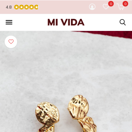
0
0
4.8