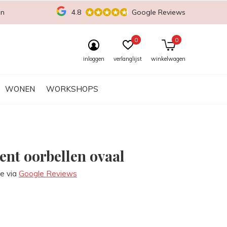
en
4.8
Google Reviews
0
0
inloggen
verlanglijst
winkelwagen
WONEN
WORKSHOPS
ent oorbellen ovaal
re via
Google Reviews