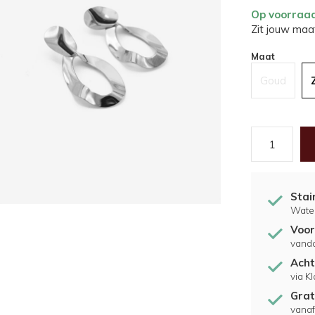
Op voorraa
Zit jouw maat
Maat
Goud
Stai
Water
Voor
vand
Acht
via K
Grat
vanaf