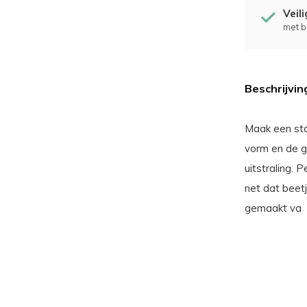
Veil
met b
Beschrijvin
Maak een sta
vorm en de g
uitstraling. 
net dat beet
gemaakt va