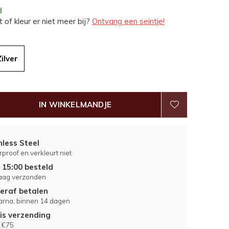
d
 of kleur er niet meer bij?
Ontvang een seintje!
Zilver
IN WINKELMANDJE
nless Steel
proof en verkleurt niet
 15:00 besteld
aag verzonden
eraf betalen
larna, binnen 14 dagen
is verzending
 €75