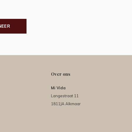
NEER
Over ons
Mi Vida
Langestraat 11
1811JA Alkmaar