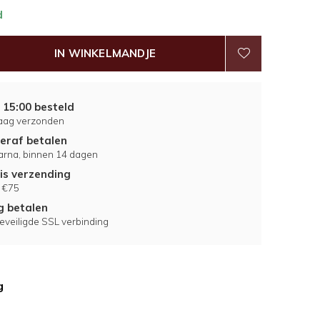
d
IN WINKELMANDJE
 15:00 besteld
aag verzonden
eraf betalen
larna, binnen 14 dagen
is verzending
 €75
ig betalen
eveiligde SSL verbinding
g