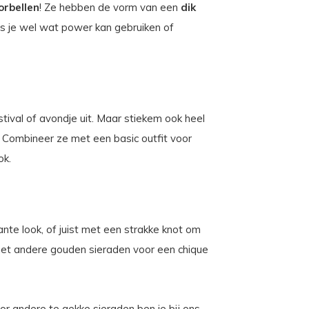
orbellen
! Ze hebben de vorm van een
dik
ls je wel wat power kan gebruiken of
stival of avondje uit. Maar stiekem ook heel
. Combineer ze met een basic outfit voor
ok.
nte look, of juist met een strakke knot om
 met andere gouden sieraden voor een chique
voor andere te gekke sieraden ben je bij ons