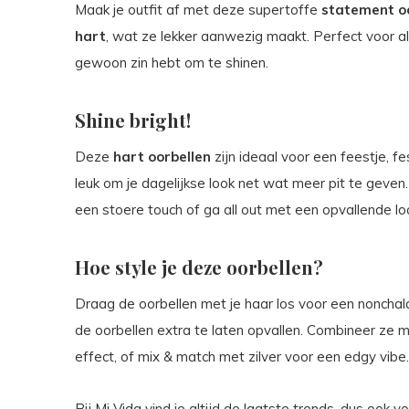
Maak je outfit af met deze supertoffe
statement o
hart
, wat ze lekker aanwezig maakt. Perfect voor a
gewoon zin hebt om te shinen.
Shine bright!
Deze
hart oorbellen
zijn ideaal voor een feestje, fe
leuk om je dagelijkse look net wat meer pit te geven
een stoere touch of ga all out met een opvallende lo
Hoe style je deze oorbellen?
Draag de oorbellen met je haar los voor een nonchala
de oorbellen extra te laten opvallen. Combineer ze
effect, of mix & match met zilver voor een edgy vibe.
Bij Mi Vida vind je altijd de laatste trends, dus ook 