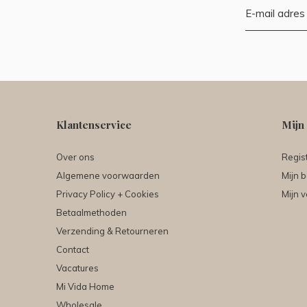
Klantenservice
Mijn
Over ons
Regis
Algemene voorwaarden
Mijn b
Privacy Policy + Cookies
Mijn v
Betaalmethoden
Verzending & Retourneren
Contact
Vacatures
Mi Vida Home
Wholesale