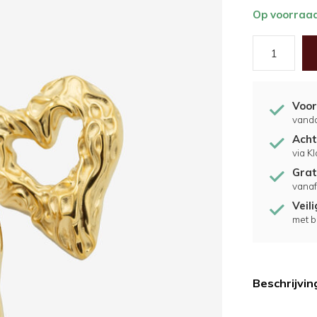
Op voorraa
Voor
vand
Acht
via K
Grat
vanaf
Veil
met b
Beschrijvin