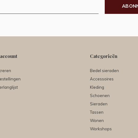
ABON
 account
Categorieën
treren
Bedel sieraden
estellingen
Accessoires
erlanglijst
Kleding
Schoenen
Sieraden
Tassen
Wonen
Workshops