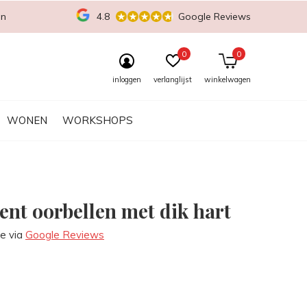
en
4.8
Google Reviews
0
0
inloggen
verlanglijst
winkelwagen
WONEN
WORKSHOPS
ent oorbellen met dik hart
re via
Google Reviews