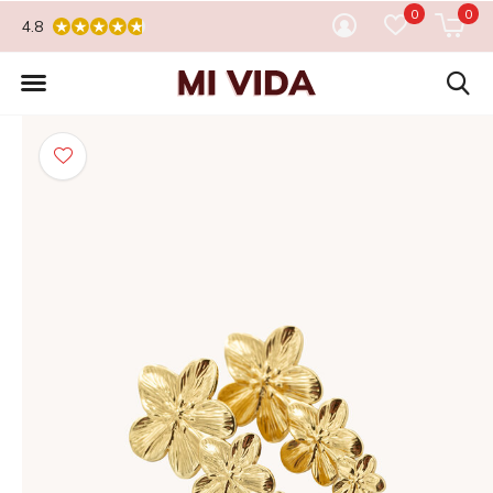
0
0
4.8