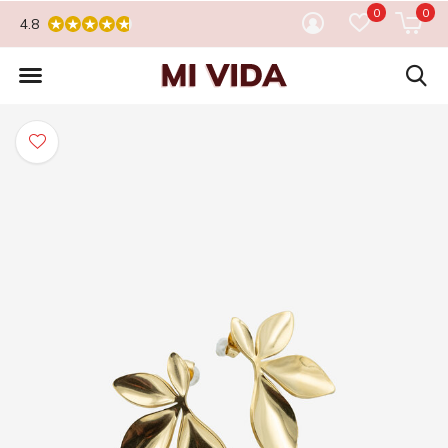
0
0
4.8