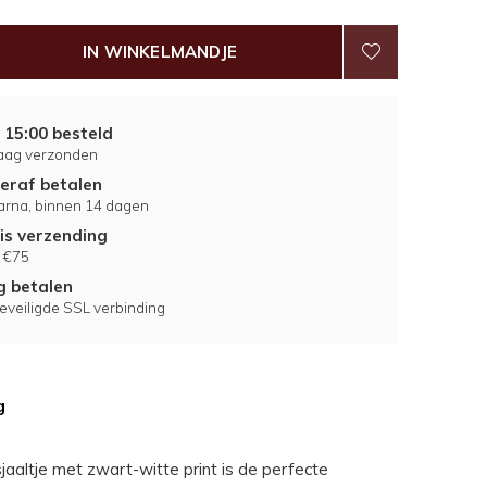
IN WINKELMANDJE
 15:00 besteld
aag verzonden
eraf betalen
larna, binnen 14 dagen
is verzending
 €75
ig betalen
eveiligde SSL verbinding
g
e sjaaltje met zwart-witte print is de perfecte