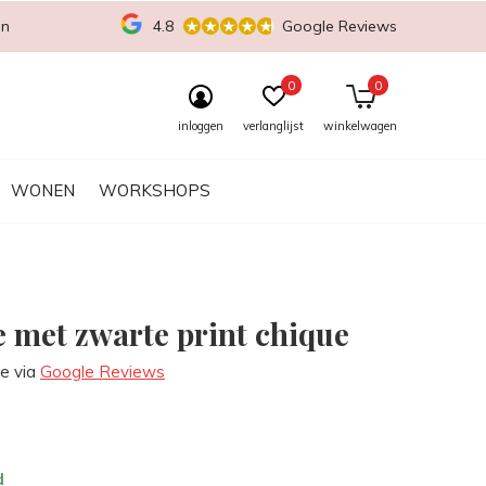
en
4.8
Google Reviews
0
0
inloggen
verlanglijst
winkelwagen
WONEN
WORKSHOPS
e met zwarte print chique
re via
Google Reviews
d