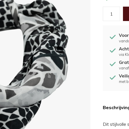
Voor
vand
Acht
via K
Grat
vanaf
Veil
met b
Beschrijvin
Dit stijlvoll