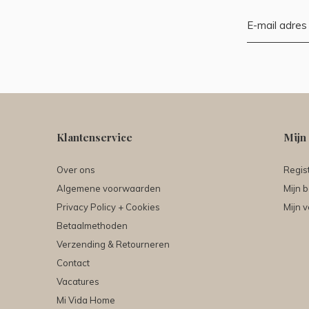
Klantenservice
Mijn
Over ons
Regis
Algemene voorwaarden
Mijn b
Privacy Policy + Cookies
Mijn v
Betaalmethoden
Verzending & Retourneren
Contact
Vacatures
Mi Vida Home