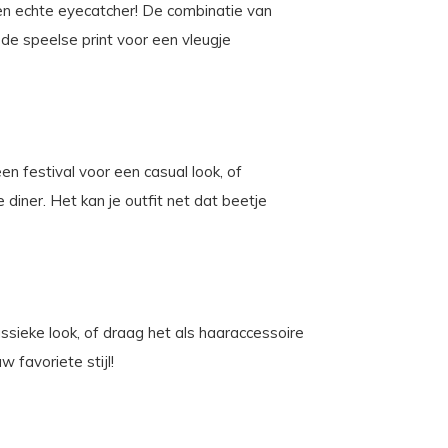
s een echte eyecatcher! De combinatie van
l de speelse print voor een vleugje
en festival voor een casual look, of
iner. Het kan je outfit net dat beetje
assieke look, of draag het als haaraccessoire
 favoriete stijl!