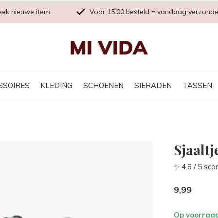
eek nieuwe item
Voor 15:00 besteld = vandaag verzond
SSOIRES
KLEDING
SCHOENEN
SIERADEN
TASSEN
Sjaaltj
✨ 4.8 / 5 sco
9,99
Op voorraa