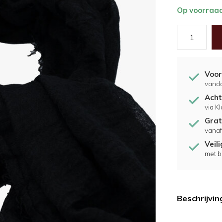
Op voorraa
Voor
vand
Acht
via K
Grat
vanaf
Veil
met b
Beschrijvin