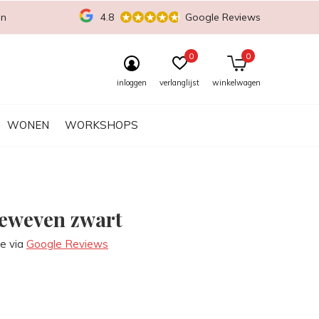
en
4.8
Google Reviews
0
0
inloggen
verlanglijst
winkelwagen
WONEN
WORKSHOPS
geweven zwart
re via
Google Reviews