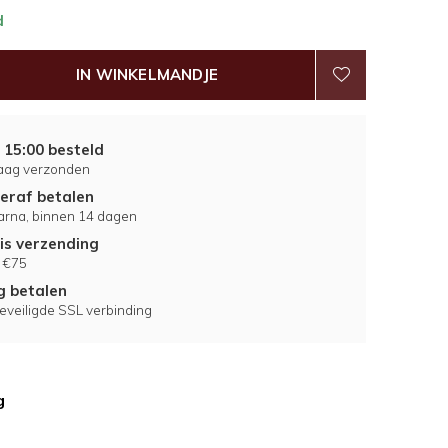
d
IN WINKELMANDJE
 15:00 besteld
aag verzonden
eraf betalen
larna, binnen 14 dagen
is verzending
 €75
ig betalen
eveiligde SSL verbinding
g