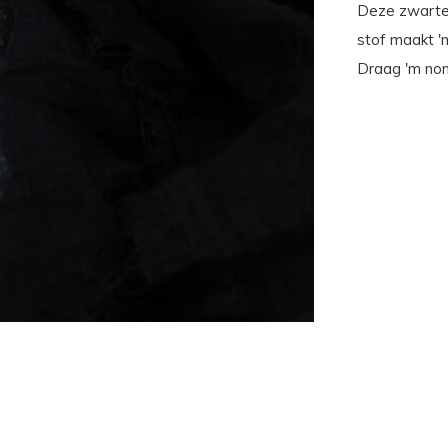
Deze zwarte 
stof maakt '
Draag 'm nonc