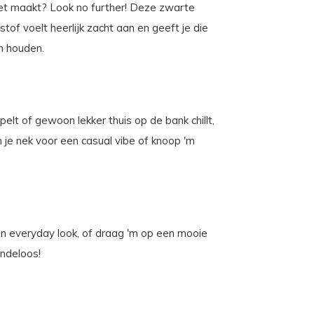
eet maakt? Look no further! Deze zwarte
tof voelt heerlijk zacht aan en geeft je die
n houden.
pelt of gewoon lekker thuis op de bank chillt,
m je nek voor een casual vibe of knoop 'm
en everyday look, of draag 'm op een mooie
indeloos!