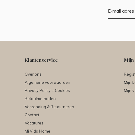
Klantenservice
Mijn
Over ons
Regis
Algemene voorwaarden
Mijn b
Privacy Policy + Cookies
Mijn v
Betaalmethoden
Verzending & Retourneren
Contact
Vacatures
Mi Vida Home