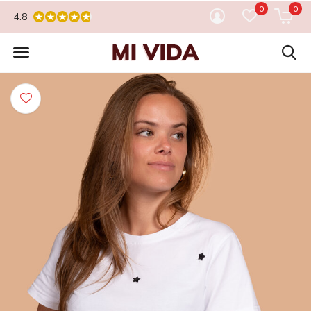
0
0
4.8