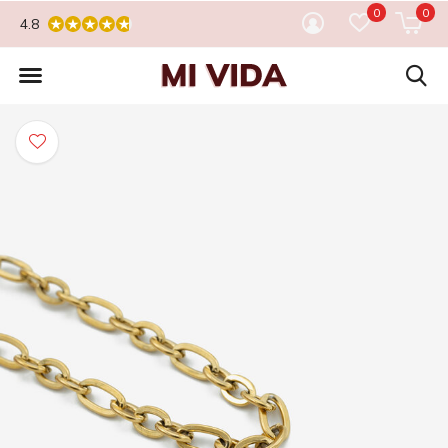
0
0
4.8