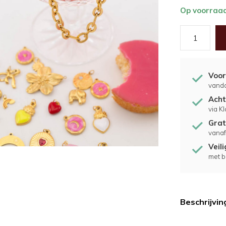
Op voorraa
Voor
vand
Acht
via K
Grat
vanaf
Veil
met b
Beschrijvin