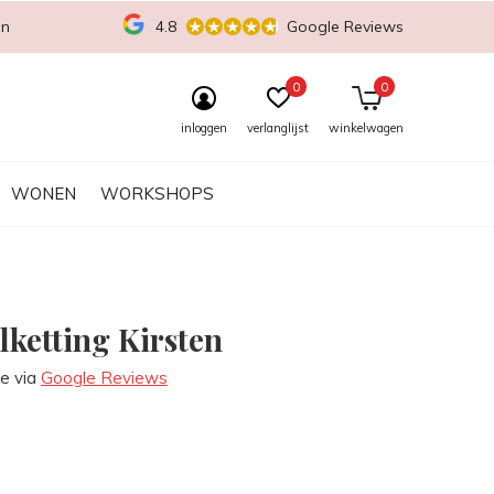
en
4.8
Google Reviews
0
0
inloggen
verlanglijst
winkelwagen
WONEN
WORKSHOPS
lketting Kirsten
re via
Google Reviews