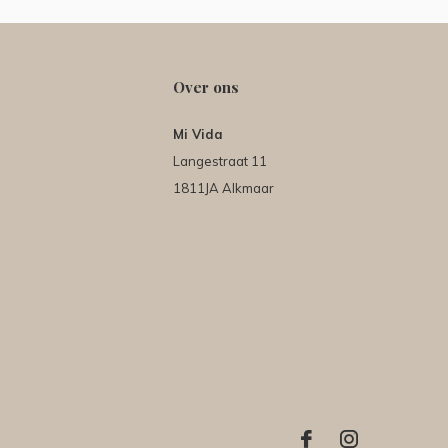
Over ons
Mi Vida
Langestraat 11
1811JA Alkmaar