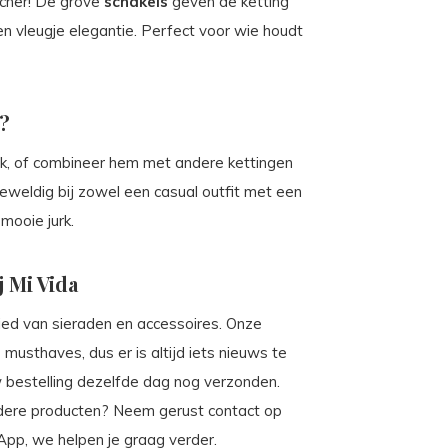
tcher! De grove
schakels
geven de ketting
en vleugje elegantie. Perfect voor wie houdt
?
ok, of combineer hem met andere kettingen
eweldig bij zowel een casual outfit met een
 mooie jurk.
j Mi Vida
ebied van sieraden en accessoires. Onze
musthaves, dus er is altijd iets nieuws te
w bestelling dezelfde dag nog verzonden.
ndere producten? Neem gerust contact op
App, we helpen je graag verder.