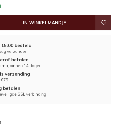
d
IN WINKELMANDJE
 15:00 besteld
aag verzonden
eraf betalen
larna, binnen 14 dagen
is verzending
 €75
ig betalen
eveiligde SSL verbinding
g