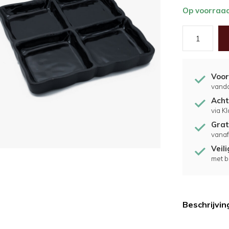
Op voorraa
Voor
vand
Acht
via K
Grat
vanaf
Veil
met b
Beschrijvin