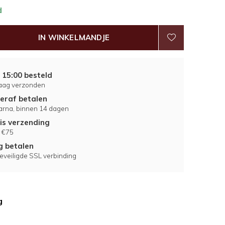
d
IN WINKELMANDJE
 15:00 besteld
aag verzonden
eraf betalen
larna, binnen 14 dagen
is verzending
 €75
ig betalen
eveiligde SSL verbinding
g