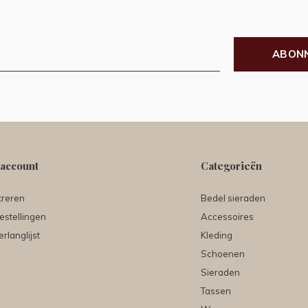
ABON
 account
Categorieën
treren
Bedel sieraden
estellingen
Accessoires
erlanglijst
Kleding
Schoenen
Sieraden
Tassen