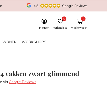
en
4.8
Google Reviews
0
0
inloggen
verlanglijst
winkelwagen
WONEN
WORKSHOPS
 4 vakken zwart glimmend
re via
Google Reviews