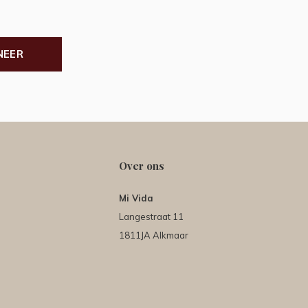
NEER
Over ons
Mi Vida
Langestraat 11
1811JA Alkmaar