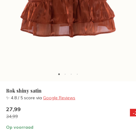
Rok shiny satin
✨ 4.8 / 5 score via
Google Reviews
27,99
-
34,99
Op voorraad