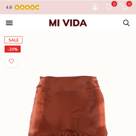
0
0
4.8
SALE
-20%