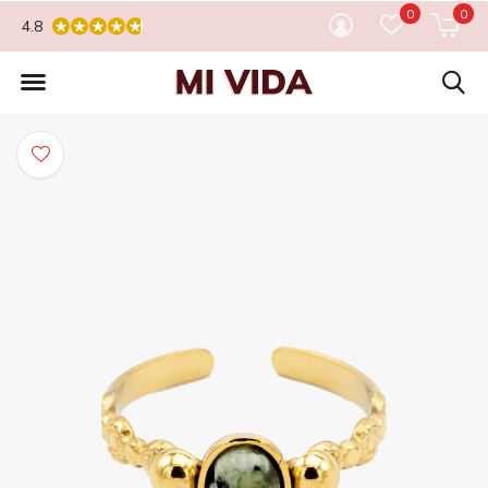
0
0
4.8