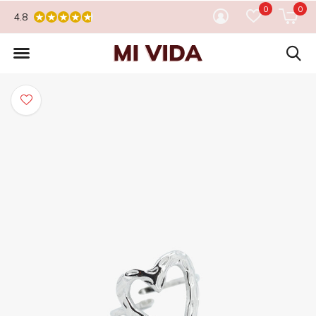
0
0
4.8