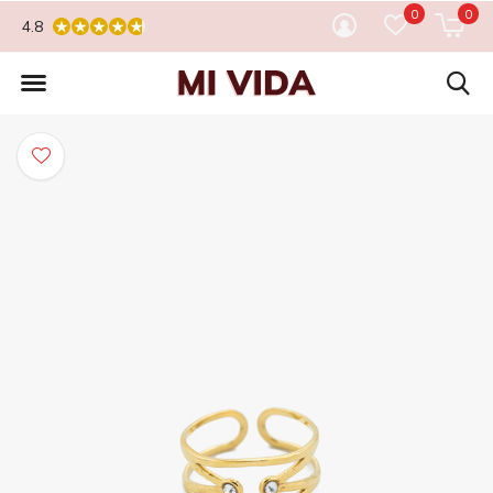
0
0
4.8