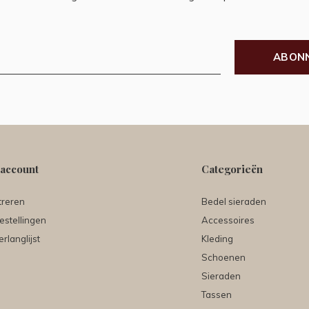
ABON
 account
Categorieën
treren
Bedel sieraden
estellingen
Accessoires
erlanglijst
Kleding
Schoenen
Sieraden
Tassen