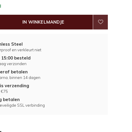
d
IN WINKELMANDJE
nless Steel
proof en verkleurt niet
 15:00 besteld
aag verzonden
eraf betalen
larna, binnen 14 dagen
is verzending
 €75
ig betalen
eveiligde SSL verbinding
g