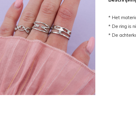
* Het materia
* De ring is ni
* De achterka