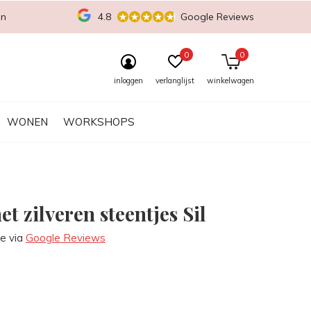
en
4.8
Google Reviews
0
0
inloggen
verlanglijst
winkelwagen
WONEN
WORKSHOPS
t zilveren steentjes Sil
re via
Google Reviews