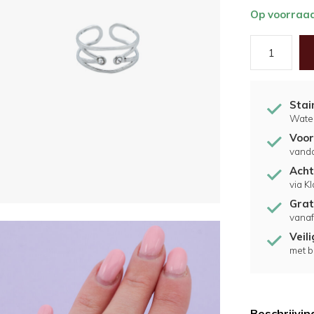
Op voorraa
Stai
Water
Voor
vand
Acht
via K
Grat
vanaf
Veil
met b
Beschrijvin