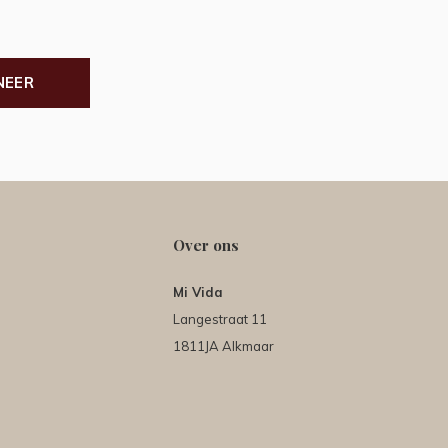
NEER
Over ons
Mi Vida
Langestraat 11
1811JA Alkmaar