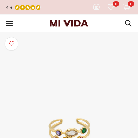
0
0
4.8