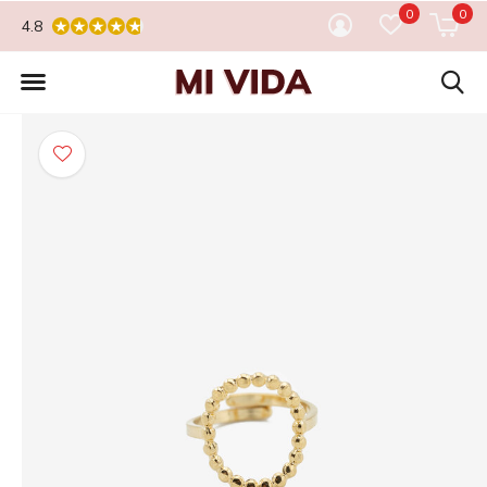
0
0
4.8