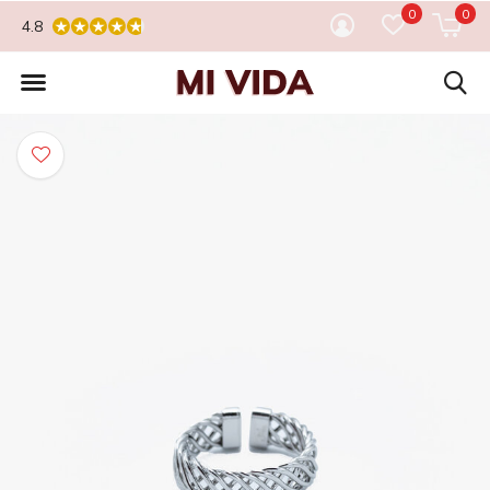
0
0
4.8