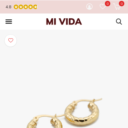
0
0
4.8