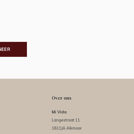
NEER
Over ons
Mi Vida
Langestraat 11
1811JA Alkmaar