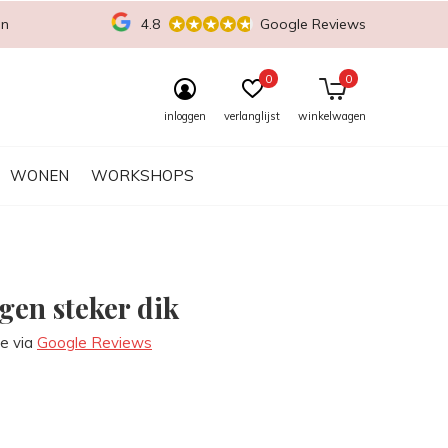
en
4.8
Google Reviews
0
0
inloggen
verlanglijst
winkelwagen
WONEN
WORKSHOPS
gen steker dik
re via
Google Reviews