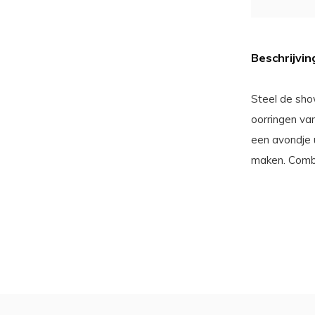
Beschrijvin
Steel de sho
oorringen va
een avondje 
maken. Combi