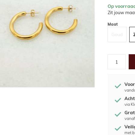
Op voorraa
Zit jouw maat
Maat
Goud
Voor
vand
Acht
via K
Grat
vanaf
Veil
met b