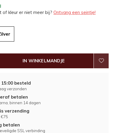
d
 of kleur er niet meer bij?
Ontvang een seintje!
Zilver
IN WINKELMANDJE
 15:00 besteld
aag verzonden
eraf betalen
larna, binnen 14 dagen
is verzending
 €75
ig betalen
eveiligde SSL verbinding