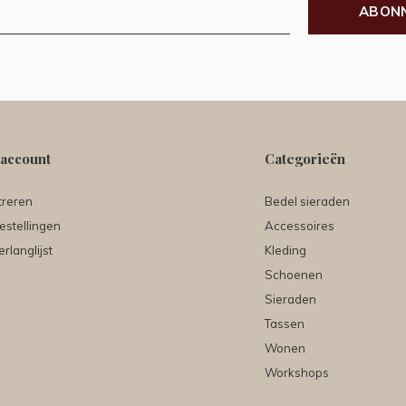
ABON
 account
Categorieën
treren
Bedel sieraden
estellingen
Accessoires
erlanglijst
Kleding
Schoenen
Sieraden
Tassen
Wonen
Workshops