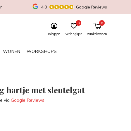
en
4.8
Google Reviews
0
0
inloggen
verlanglijst
winkelwagen
WONEN
WORKSHOPS
g hartje met sleutelgat
re via
Google Reviews