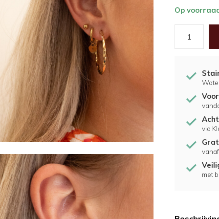
Op voorraa
Stai
Water
Voor
vand
Acht
via K
Grat
vanaf
Veil
met b
Beschrijvin