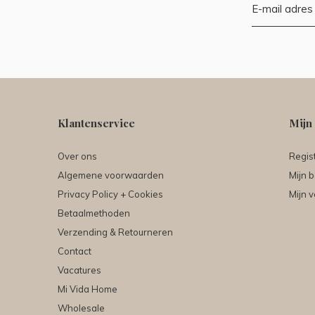
Klantenservice
Mijn
Over ons
Regis
Algemene voorwaarden
Mijn b
Privacy Policy + Cookies
Mijn v
Betaalmethoden
Verzending & Retourneren
Contact
Vacatures
Mi Vida Home
Wholesale