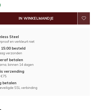
d
IN WINKELMANDJE
nless Steel
proof en verkleurt niet
 15:00 besteld
aag verzonden
eraf betalen
larna, binnen 14 dagen
is verzending
 €75
ig betalen
eveiligde SSL verbinding
g