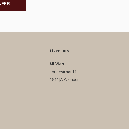
NEER
Over ons
Mi Vida
Langestraat 11
1811JA Alkmaar