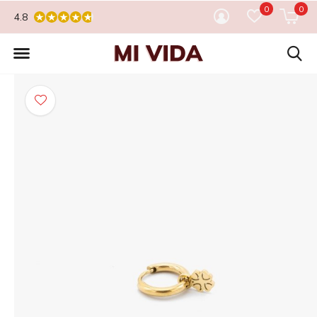
0
0
4.8