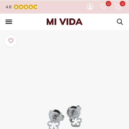
0
0
4.8