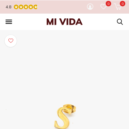
0
0
4.8