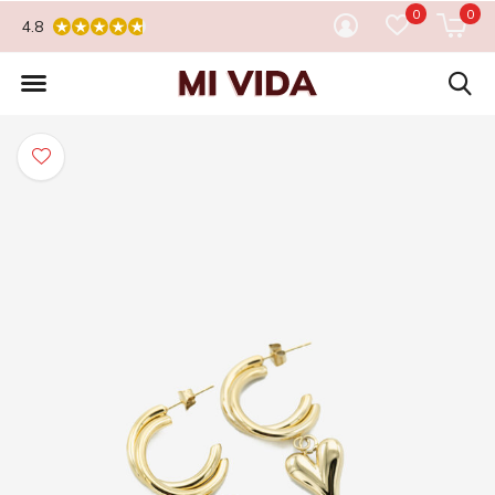
0
0
4.8