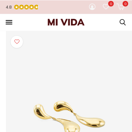
0
0
4.8