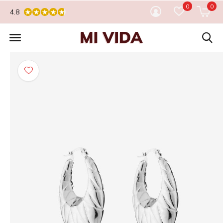
0
0
4.8