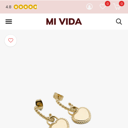
0
0
4.8