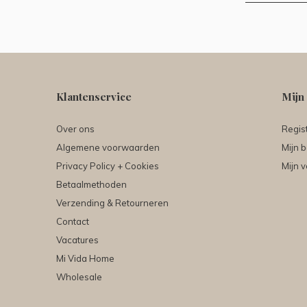
Klantenservice
Mijn
Over ons
Regis
Algemene voorwaarden
Mijn b
Privacy Policy + Cookies
Mijn v
Betaalmethoden
Verzending & Retourneren
Contact
Vacatures
Mi Vida Home
Wholesale