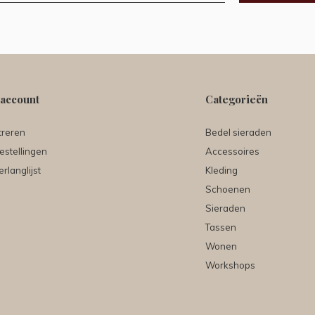
 account
Categorieën
treren
Bedel sieraden
estellingen
Accessoires
erlanglijst
Kleding
Schoenen
Sieraden
Tassen
Wonen
Workshops