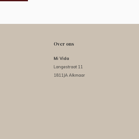
Over ons
Mi Vida
Langestraat 11
1811JA Alkmaar