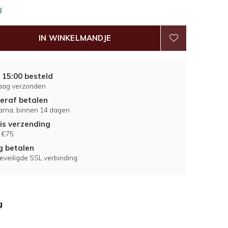
d
IN WINKELMANDJE
 15:00 besteld
aag verzonden
eraf betalen
larna, binnen 14 dagen
is verzending
 €75
ig betalen
eveiligde SSL verbinding
g