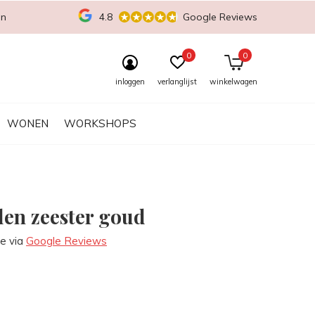
en
4.8
Google Reviews
0
0
inloggen
verlanglijst
winkelwagen
WONEN
WORKSHOPS
len zeester goud
re via
Google Reviews