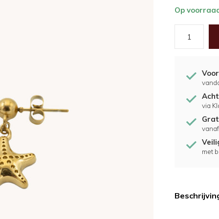
Op voorraa
Voor
vand
Acht
via K
Grat
vanaf
Veil
met b
Beschrijvin