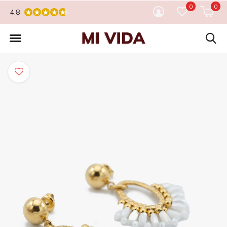
0
0
4.8