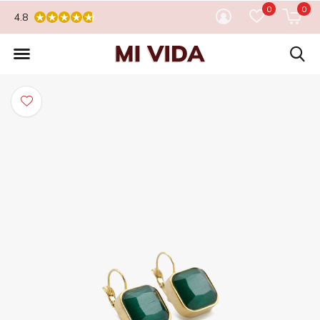
0
0
4.8