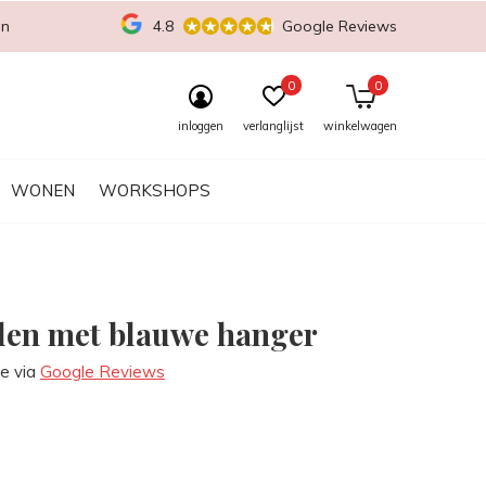
en
4.8
Google Reviews
0
0
inloggen
verlanglijst
winkelwagen
WONEN
WORKSHOPS
len met blauwe hanger
re via
Google Reviews