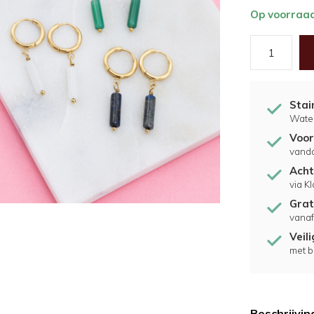
Op voorraa
Stai
Water
Voor
vand
Acht
via K
Grat
vanaf
Veil
met b
Beschrijvin