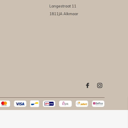
Langestraat 11
1811JA Alkmaar