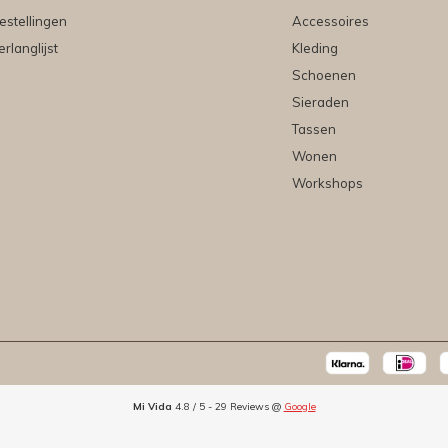
estellingen
Accessoires
erlanglijst
Kleding
Schoenen
Sieraden
Tassen
Wonen
Workshops
Mi Vida
4.8
/
5
-
29
Reviews @
Google